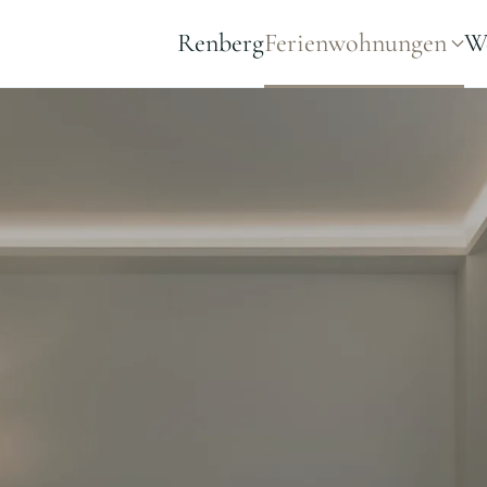
Renberg
Ferienwohnungen
We